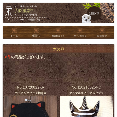
メイン
木製品
8
件
の商品がございます。
No:10720822KR
No:110216825NO
カービングフック招き猫
アニマル面ノーマルゼブラ