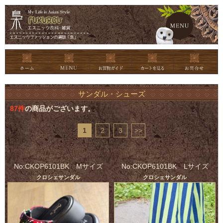
メイン
サンダル・シューズ
87
件
の商品がございます。
1
2
3
>>
No:CKOP6101BK Mサイズ
No:CKOP6101BK Lサイズ
クロシェサンダル
クロシェサンダル