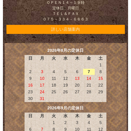
ＯＰＥＮ１４～１９時
定休日 月曜日
ＴＥＬ＆ＦＡＸ
０７５－３３４－６６６３
詳しい店舗案内
2026年8月の定休日
日
月
火
水
木
金
土
1
2
3
4
5
6
7
8
9
10
11
12
13
14
15
16
17
18
19
20
21
22
23
24
25
26
27
28
29
30
31
2026年9月の定休日
日
月
火
水
木
金
土
1
2
3
4
5
6
7
8
9
10
11
12