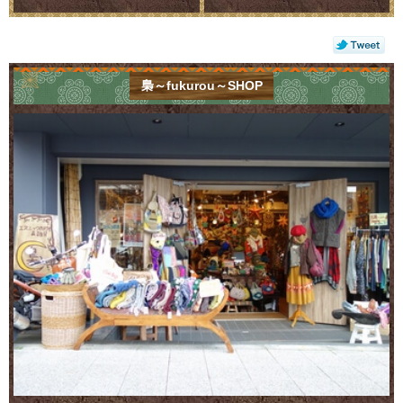
梟～fukurou～SHOP