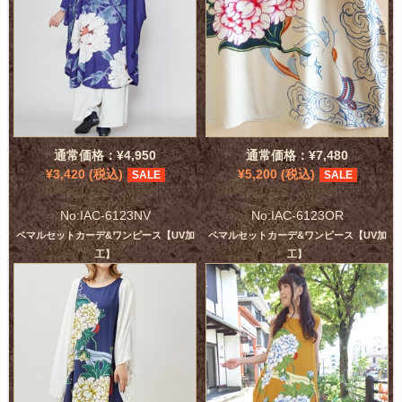
通常価格：¥4,950
通常価格：¥7,480
¥3,420 (税込)
¥5,200 (税込)
SALE
SALE
No:IAC-6123NV
No:IAC-6123OR
ペマルセットカーデ&ワンピース【UV加
ペマルセットカーデ&ワンピース【UV加
工】
工】