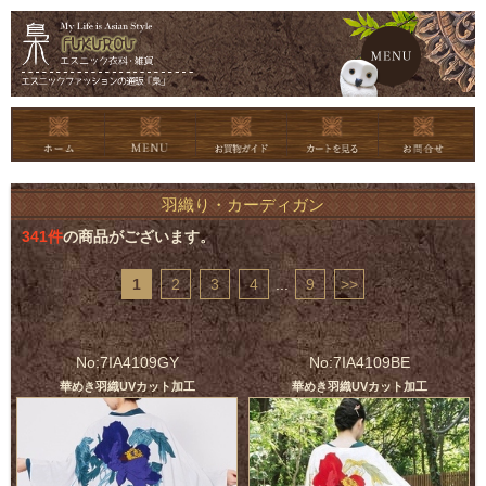
メイン
羽織り・カーディガン
341
件
の商品がございます。
1
2
3
4
...
9
>>
No:7IA4109GY
No:7IA4109BE
華めき羽織UVカット加工
華めき羽織UVカット加工