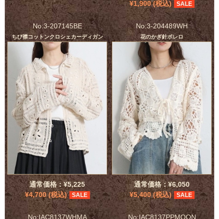
¥1,900 (税込)
SALE
No:3-207145BE
No:3-204489WH
ちび襟コットンクロシェカーディガン
花のかぎ針ボレロ
通常価格：¥5,225
通常価格：¥6,050
¥4,700 (税込)
¥5,400 (税込)
SALE
SALE
No:IAC8137WHMA
No:IAC8137PPMOON