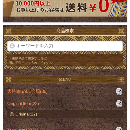
商品検索
※複数単語で検索する際は、
間に半角空白を入れてください。
MENU
大特価SALE会場(36)
Original Item(22)
梟 Original(22)