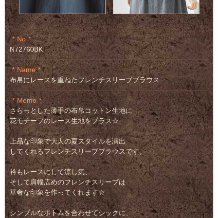
No
N72760BK
Name
布帛にレースを重ねたフレンチスリーブブラウス
Memo
さらっとした薄手の布帛コットン生地に
花モチーフのレース生地をプラス☆
上品な印象で大人の夏スタイルを演出
してくれるフレンチスリーブブラウスです。
衿もレースにして涼し気、
そして肩幅広めのフレンチスリーブは
華奢な印象を作ってくれます☆
シンプルなボトムを合わせてシックに、