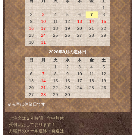
日
月
火
水
木
金
土
1
2
3
4
5
6
7
8
9
10
11
12
13
14
15
16
17
18
19
20
21
22
23
24
25
26
27
28
29
30
31
2026年9月の定休日
日
月
火
水
木
金
土
1
2
3
4
5
6
7
8
9
10
11
12
13
14
15
16
17
18
19
20
21
22
23
24
25
26
27
28
29
30
※赤字は休業日です
ご注文は２４時間・年中無休
受付いたしております！
月曜日のメール連絡・発送は