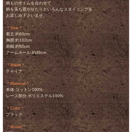
柄ものボトムを合わせて
柄を落ち着かせたりといろんなスタイリングを
お楽しみ下さいませ。
Size
着丈:約60cm
胸囲:約102cm
肩幅:約50cm
アームホール:約48cm
Made
チャイナ
Material
本体:コットン100%
レース部分:ポリエステル100%
Color
ブラック
Model