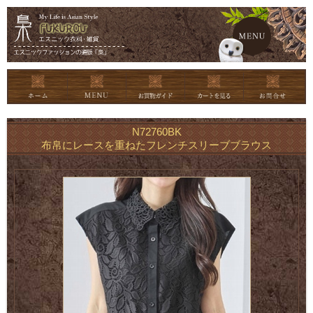
メイン
N72760BK
布帛にレースを重ねたフレンチスリーブブラウス