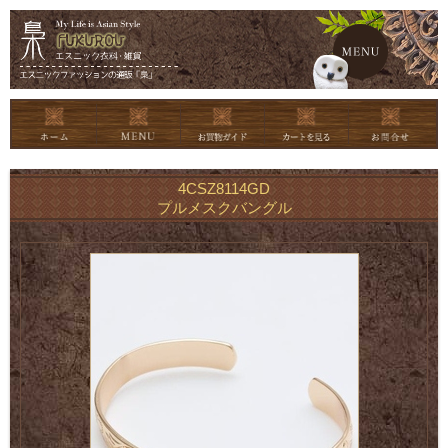
メイン
4CSZ8114GD
プルメスクバングル