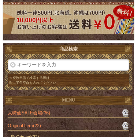
商品検索
※複数単語で検索する際は、
間に半角空白を入れてください。
MENU
大特価SALE会場(36)
Original Item(22)
梟 Original(22)