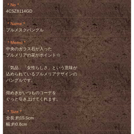
No
4CSZ8114GD
Name
プルメスクバングル
Memo
中央のガラス石が入った
プルメリアの花がポイント☆
「気品」「女性らしさ」という意味が
込められているプルメリアデザインの
バングルです。
煌めきがいつものコーデを
ぐっと引き上げてくれます。
Size
全長:約15.5cm
幅:約0.8cm