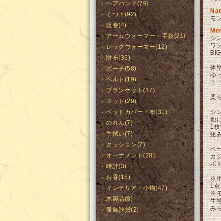
ヘアバンド(79)
Na
くつ下(92)
モ
腹巻(4)
Me
アームウォーマー・手袋(21)
シ
ワ
レッグウォーマー(12)
B
財布(36)
体
ポーチ(58)
ゆ
ベルト(19)
ユ
ブランケット(17)
柔ら
マット(29)
ベッドカバー・布(31)
シ
他
のれん(7)
1
手拭い(7)
組
クッション(7)
ベ
オーナメント(28)
カ
ボ
時計(3)
お香(18)
※
1
インテリア・小物(47)
※
木製品(8)
生
み
服飾雑貨(2)