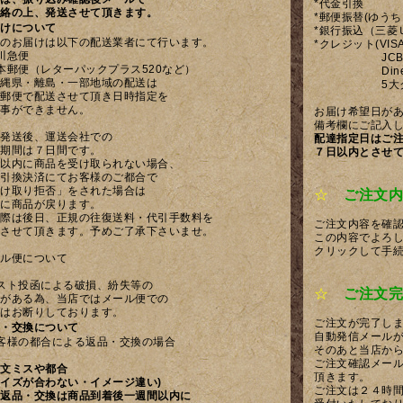
*代金引換
絡の上、発送させて頂きます。
*郵便振替(ゆう
けについて
*銀行振込（三菱
のお届けは以下の配送業者にて行います。
*クレジット(VISA
川急便
JCB、AMER
本郵便（レターパックプラス520など）
Diners 
縄県・離島・一部地域の配送は
5大クレジ
郵便で配送させて頂き日時指定を
事ができません。
お届け希望日が
備考欄にご記入
発送後、運送会社での
配達指定日はご
期間は７日間です。
７日以内とさせ
以内に商品を受け取られない場合、
引換決済にてお客様のご都合で
け取り拒否」をされた場合は
☆
ご注文内
に商品が戻ります。
際は後日、正規の往復送料・代引手数料を
ご注文内容を確
させて頂きます。予めご了承下さいませ。
この内容でよろ
クリックして手
ル便について
スト投函による破損、紛失等の
☆
ご注文完
がある為、当店ではメール便での
送はお断りしております。
ご注文が完了し
・交換について
自動発信メール
客様の都合による返品・交換の場合
そのあと当店か
ご注文確認メー
文ミスや都合
頂きます。
イズが合わない・イメージ違い)
ご注文は２４時
返品・交換は商品到着後一週間以内に