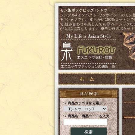
モン族ポッケビッグTシャツ
シンプル&インパクト! ワンポイントのモン
るTシャツです。 柔らかい100%コットン
て 組み合わせを楽しんでも◎ ベーシック
が 1点1点異なります。 ※モン族のポケッ
商品カテゴリから選ぶ
商品名・商品コードを入力