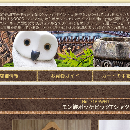
族の刺繍布を使った BIGポケットがポイント☆ 体型をカバーしてくれる ゆった
で肌触りもGOOD! シンプルながらポケットのワンポイントで 他には無い個性的な
なクルーネック型なので カジュアルなスタイルにもマッチ、 ボトム選ばずヘビー
トは古布を使用している為、 生地に生地に汚れや刺繍のほつれ等が みられる事が
梟『梟』通販 エスニック/アジアン/ナチュラル ファッション 服・ワンピ
No: 7169WH1
モン族ポッケビッグTシャツ