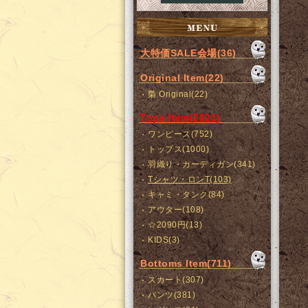
大特価SALE会場(36)
Original Item(22)
梟 Original(22)
Tops Item(2021)
ワンピース(752)
トップス(1000)
羽織り・カーディガン(341)
Tシャツ・ロンT(103)
キャミ・タンク(84)
アウター(108)
☆2090円(13)
KIDS(3)
Bottoms Item(711)
スカート(307)
パンツ(381)