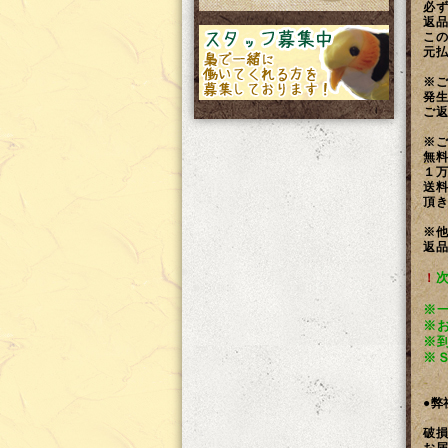
必ず
返品
この
元払
※ご
発生
ご返
※ご
無料
１万
送料
頂き
※他
返品
！
※
※
※
※
●弊
破損