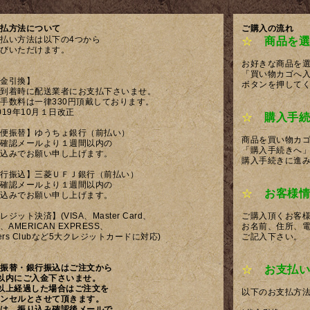
払方法について
ご購入の流れ
払い方法は以下の4つから
☆
商品を選
びいただけます。
お好きな商品を
「買い物カゴへ
金引換】
ボタンを押して
到着時に配送業者にお支払下さいませ。
手数料は一律330円頂戴しております。
019年10月１日改正
☆
購入手続
便振替】ゆうちょ銀行（前払い）
商品を買い物カ
確認メールより１週間以内の
「購入手続きへ
込みでお願い申し上げます。
購入手続きに進
行振込】三菱ＵＦＪ銀行（前払い）
確認メールより１週間以内の
☆
お客様情
込みでお願い申し上げます。
レジット決済】(VISA、Master Card、
ご購入頂くお客
B、AMERICAN EXPRESS、
お名前、住所、
ners Clubなど5大クレジットカードに対応)
ご記入下さい。
振替・銀行振込はご注文から
☆
お支払い
以内にご入金下さいませ。
以上経過した場合はご注文を
以下のお支払方
ンセルとさせて頂きます。
は、振り込み確認後メールで