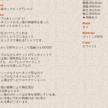
胸囲:約120cm
me
肩幅:約60cm
ン族ポッケビッグTシャツ
袖丈:約13cm
袖口:約40cm
mo
★伸縮あり
ンプル&インパクト!
ンポイントのモン族の刺繍布を使った
Made
IGポケットがポイント☆
タイ
型をカバーしてくれる
Material
ったりしたラフシルエット、
コットン100%
ニセックスで着れるTシャツです。
Color
ホワイト1
かい100%コットンで肌触りもGOOD!
ンプルながらポケットのワンポイントで
には無い個性的なスタイルに!
枚でも、ロンTとレイヤードして
み合わせを楽しんでも◎
ーシックなクルーネック型なので
ジュアルなスタイルにもマッチ、
トム選ばずヘビーローテーション☆
生地の裁断により柄位置が
点1点異なります。
モン族のポケットは古布を使用している為、
地に生地に汚れや刺繍のほつれ等が
られる事がございます。