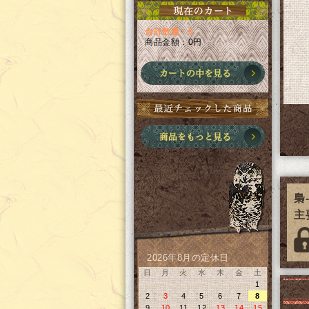
合計数量：0
商品金額：
0円
梟-
主
2026年8月の定休日
日
月
火
水
木
金
土
1
2
3
4
5
6
7
8
9
10
11
12
13
14
15