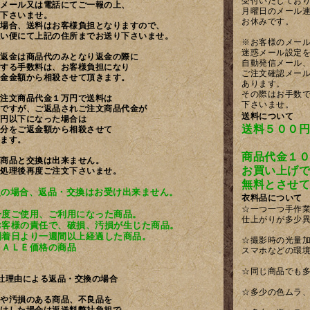
受付いたしてお
メール又は電話にてご一報の上、
月曜日のメール
下さいませ。
お休みです。
場合、送料はお客様負担となりますので、
い便にて上記の住所までお送り下さいませ。
※お客様のメー
迷惑メール設定
返金は商品代のみとなり返金の際に
自動発信メール
する手数料は、お客様負担になり
ご注文確認メー
金金額から相殺させて頂きます。
あります。
その際はお手数
注文商品代金１万円で送料は
下さいませ。
ですが、ご返品されご注文商品代金が
送料について
円以下になった場合は
送料５００円
分をご返金額から相殺させて
ます。
商品代金１０
商品と交換は出来ません。
お買い上げで
処理後再度ご注文下さいませ。
無料とさせて
次の場合、返品・交換はお受け出来ません。
衣料品について
☆一つ一つ手作
一度ご使用、ご利用になった商品。
仕上がりが多少
お客様の責任で、破損、汚損が生じた商品。
到着日より一週間以上経過した商品。
☆撮影時の光量加
ＳＡＬＥ価格の商品
スマホなどの環
☆同じ商品でも
社理由による返品・交換の場合
☆多少の色ムラ
や汚損のある商品、不良品を