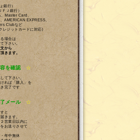
ちょ銀行）
ＵＦＪ銀行）
、Master Card、
ICAN EXPRESS、
Clubなど
ットカードに対応)
ある場合は
して下さい。
注文から
て頂きます。
容を確認
☆
認して下さい。
しければ「購入」を
続き完了です
了メール
☆
ますと
が届きます。
ら２営業日以内に
ルをお送りさせて
間・年中無休