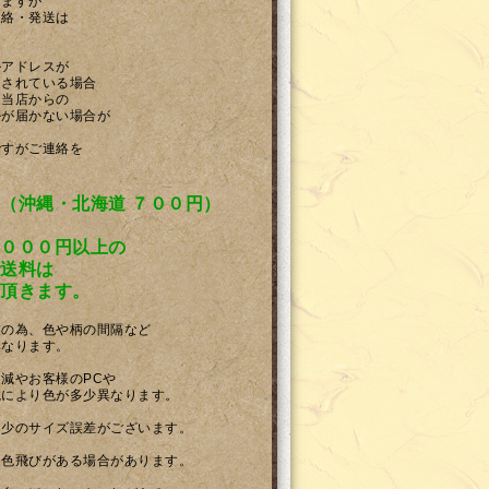
りますが
連絡・発送は
ルアドレスが
をされている場合
、当店からの
ルが届かない場合が
ですがご連絡を
（沖縄・北海道 ７００円）
０００円以上の
送料は
頂きます。
業の為、色や柄の間隔など
異なります。
減やお客様のPCや
境により色が多少異なります。
多少のサイズ誤差がございます。
、色飛びがある場合があります。