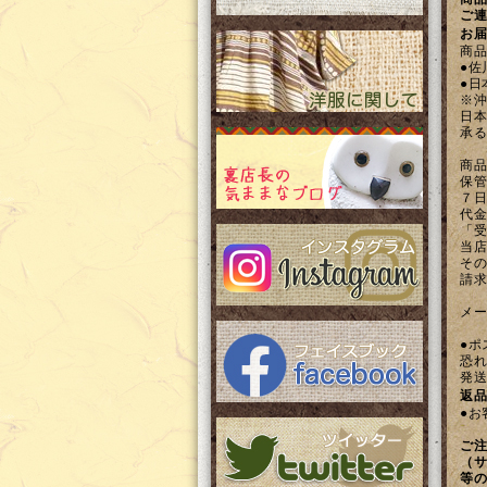
ご連
お届
商品
●佐
●日
※沖
日本
承る
商品
保管
７日
代金
「受
当店
その
請求
メー
●ポ
恐れ
発
返品
●お
ご注
（サ
等の