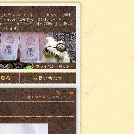
りしたラフシルエット、 ユニセックスで着れ
スタイルに! 1枚でも、ロンTとレイヤードし
ローテーション☆ ※生地の裁断により柄位置
ございます。
ース
プライバシーポリシ
Tops Item
Tops Item
>
Tシャツ・ロンT