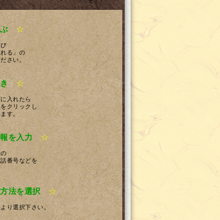
ぶ
☆
選び
入れる」の
ください。
き
☆
ゴに入れたら
」をクリックし
みます。
報を入力
☆
様の
電話番号などを
方法を選択
☆
法より選択下さい。