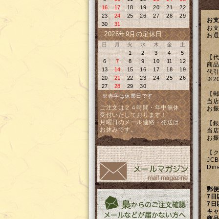
16
17
18
19
20
21
22
23
24
25
26
27
28
29
お支
30
31
お支
2026年9月の定休日
お選
日
月
火
水
木
金
土
1
2
3
4
5
【代
6
7
8
9
10
11
12
商品
13
14
15
16
17
18
19
代引
20
21
22
23
24
25
26
※2
27
28
29
30
【郵
※赤字は休業日です
当店
ご注文は２４時間・年中無休
お振
受付いたしております！
月曜日のメール連絡・発送は
【銀
お休みです。
当店
お振
【ク
JC
Di
郵便
7日
7日
キャ
商品