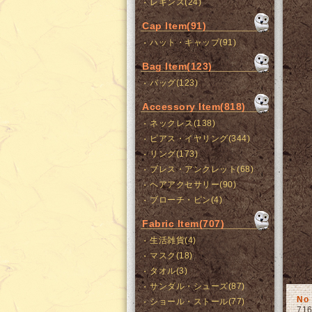
レギンス(24)
Cap Item(91)
ハット・キャップ(91)
Bag Item(123)
バッグ(123)
Accessory Item(818)
ネックレス(138)
ピアス・イヤリング(344)
リング(173)
ブレス・アンクレット(68)
ヘアアクセサリー(90)
ブローチ・ピン(4)
Fabric Item(707)
生活雑貨(4)
マスク(18)
タオル(3)
サンダル・シューズ(87)
No
ショール・ストール(77)
71