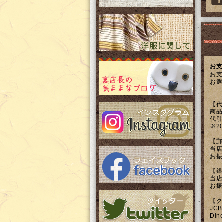
お支
お支
お選
【代
商品
代引
※2
【郵
当店
お振
【銀
当店
お振
【ク
JC
Di