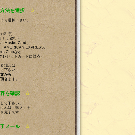
方法を選択
☆
法より選択下さい。
ちょ銀行）
ＵＦＪ銀行）
、Master Card、
ICAN EXPRESS、
Clubなど
ットカードに対応)
ある場合は
して下さい。
注文から
て頂きます。
容を確認
☆
認して下さい。
しければ「購入」を
続き完了です
了メール
☆