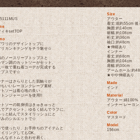
Size
C5111MUS
アウター
着丈:前約55cm 後
me
胸囲:約140cm
ィキsetTOP
裾幅:約108cm
裄丈:約36cm
mo
袖口:約48cm
ダワリのデザイントップに
★伸縮あり
フリカンキテンゲをチラ魅せ☆
インナー
着丈:約68cm
柄のノースリーブトップスと
胸囲:約104cm
ルマン調のカットソーがセット、
肩幅:約30cm
れ一枚で重ね着コーデが完成する
アームホール:約48
ップスです☆
★やや伸縮あり
ンナーはさらりとした肌触りが
Made
持ちいいレーヨンクレープ素材、
インド
ットソーは着心地の良い
ットンジャージーを使用!!
Material
アウター:綿100%
ットソーの前身頃はきゅきゅっと
インナー:レーヨン1
んでアクセント、ゆるく結んでラフに、
Color
ゅっと結んでスタイリッシュにと
マスタード
好みのシルエットで☆
Model
体で使ったり、お手持ちのアイテムと
156cm
タイリングしてもOK、
ろんなボトムと合わせ易く、