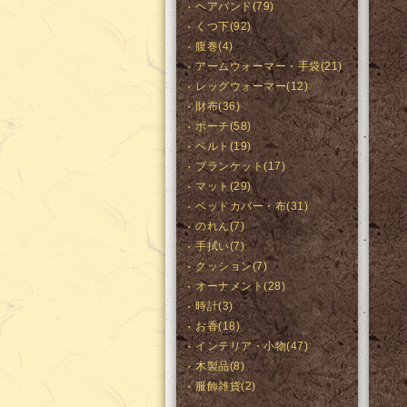
ヘアバンド(79)
くつ下(92)
腹巻(4)
アームウォーマー・手袋(21)
レッグウォーマー(12)
財布(36)
ポーチ(58)
ベルト(19)
ブランケット(17)
マット(29)
ベッドカバー・布(31)
のれん(7)
手拭い(7)
クッション(7)
オーナメント(28)
時計(3)
お香(18)
インテリア・小物(47)
木製品(8)
服飾雑貨(2)