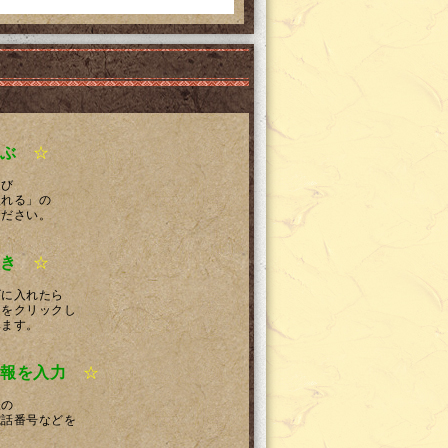
ぶ
☆
選び
入れる」の
ください。
き
☆
ゴに入れたら
」をクリックし
みます。
報を入力
☆
様の
電話番号などを