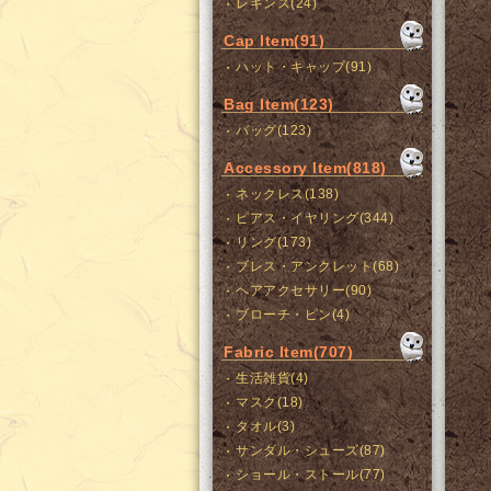
レギンス(24)
Cap Item(91)
ハット・キャップ(91)
Bag Item(123)
バッグ(123)
Accessory Item(818)
ネックレス(138)
ピアス・イヤリング(344)
リング(173)
ブレス・アンクレット(68)
ヘアアクセサリー(90)
ブローチ・ピン(4)
Fabric Item(707)
生活雑貨(4)
マスク(18)
タオル(3)
サンダル・シューズ(87)
ショール・ストール(77)