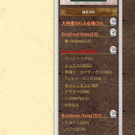
大特価SALE会場(36)
Original Item(22)
梟 Original(22)
Tops Item(2022)
ワンピース(752)
トップス(1001)
羽織り・カーディガン(341)
Tシャツ・ロンT(103)
キャミ・タンク(84)
アウター(108)
☆2090円(13)
KIDS(3)
Bottoms Item(707)
スカート(305)
パンツ(379)