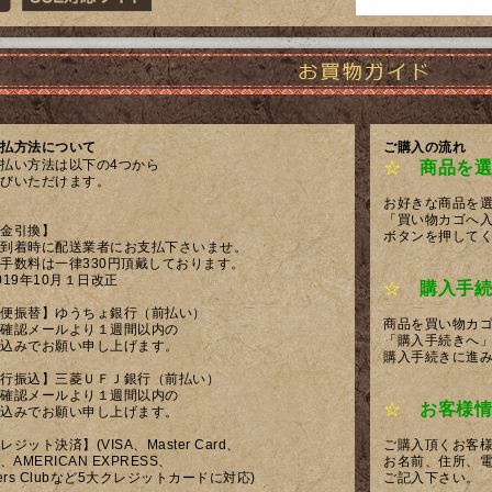
払方法について
ご購入の流れ
払い方法は以下の4つから
☆
商品を選
びいただけます。
お好きな商品を
「買い物カゴへ
金引換】
ボタンを押して
到着時に配送業者にお支払下さいませ。
手数料は一律330円頂戴しております。
019年10月１日改正
☆
購入手続
便振替】ゆうちょ銀行（前払い）
商品を買い物カ
確認メールより１週間以内の
「購入手続きへ
込みでお願い申し上げます。
購入手続きに進
行振込】三菱ＵＦＪ銀行（前払い）
確認メールより１週間以内の
☆
お客様情
込みでお願い申し上げます。
レジット決済】(VISA、Master Card、
ご購入頂くお客
B、AMERICAN EXPRESS、
お名前、住所、
ners Clubなど5大クレジットカードに対応)
ご記入下さい。