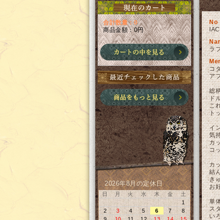
No
合計数量：0
IA
商品金額：
0円
Na
ラフ
Me
コ
ア
総
ド
こ
ト
イ
気
カ
コ
カ
結
き
2026年8月の定休日
お
日
月
火
水
木
金
土
単
1
ス
2
3
4
5
6
7
8
い
9
10
11
12
13
14
15