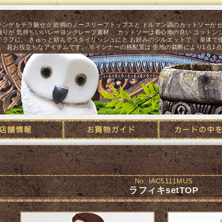
テンゲをチラ魅せ☆ 総柄のノースリーブトップスと ドルマン調のカットソーが
りが 気持ちいいレーヨンクレープ素材、 カットソーは着心地の良い コットンジ
でラフに、 きゅっと結んでスタイリッシュにと お好みのシルエットで☆ 単体で
、 超お役立ちなアイテムです。 ※インナーの柄配置は 生地の裁断により1点1
梟『梟』通販 エスニック/アジアン/ナチュラル ファッション 服・ワンピ
No: IAC5111MUS
ラフィキsetTOP