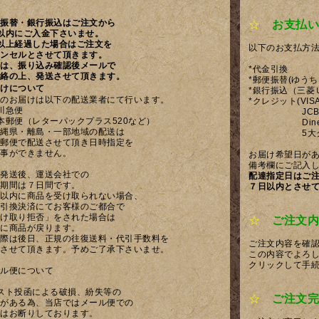
振替・銀行振込はご注文から
☆
お支払い
以内にご入金下さいませ。
以上経過した場合はご注文を
以下のお支払方
ンセルとさせて頂きます。
は、振り込み確認後メールで
*代金引換
絡の上、発送させて頂きます。
*郵便振替(ゆう
けについて
*銀行振込（三菱
のお届けは以下の配送業者にて行います。
*クレジット(VISA
川急便
JCB、AMER
本郵便（レターパックプラス520など）
Diners 
縄県・離島・一部地域の配送は
5大クレジ
郵便で配送させて頂き日時指定を
事ができません。
お届け希望日が
備考欄にご記入
発送後、運送会社での
配達指定日はご
期間は７日間です。
７日以内とさせ
以内に商品を受け取られない場合、
引換決済にてお客様のご都合で
け取り拒否」をされた場合は
☆
ご注文内
に商品が戻ります。
際は後日、正規の往復送料・代引手数料を
ご注文内容を確
させて頂きます。予めご了承下さいませ。
この内容でよろ
クリックして手
ル便について
スト投函による破損、紛失等の
☆
ご注文完
がある為、当店ではメール便での
送はお断りしております。