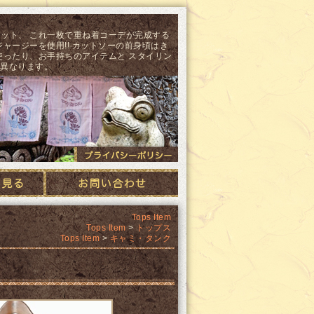
セット、 これ一枚で重ね着コーデが完成する
ャージーを使用!! カットソーの前身頃はき
使ったり、お手持ちのアイテムと スタイリン
点異なります。
ース
プライバシーポリシ
Tops Item
Tops Item
>
トップス
Tops Item
>
キャミ・タンク