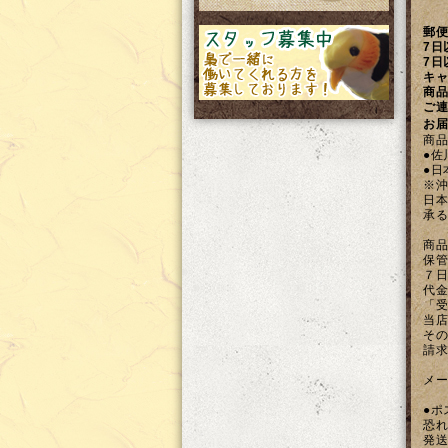
郵便
7日
7日
キャ
商品
ご連
お届
商品
●佐
●日
※沖
日本
承る
商品
保管
７日
代金
「受
当店
その
請求
メー
●ポ
恐れ
発