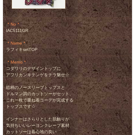
No
IAC5111GR
Name
ラフィキsetTOP
Memo
コダワリのデザイントップに
アフリカンキテンゲをチラ魅せ☆
総柄のノースリーブトップスと
ドルマン調のカットソーがセット、
これ一枚で重ね着コーデが完成する
トップスです☆
インナーはさらりとした肌触りが
気持ちいいレーヨンクレープ素材、
カットソーは着心地の良い