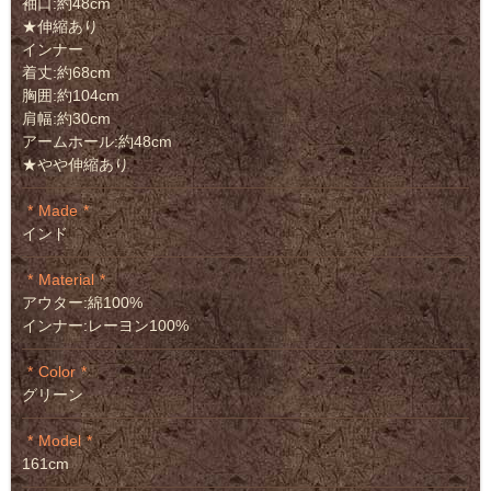
袖口:約48cm
★伸縮あり
インナー
着丈:約68cm
胸囲:約104cm
肩幅:約30cm
アームホール:約48cm
★やや伸縮あり
Made
インド
Material
アウター:綿100%
インナー:レーヨン100%
Color
グリーン
Model
161cm