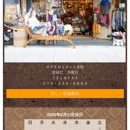
ＯＰＥＮ１４～１９時
定休日 月曜日
ＴＥＬ＆ＦＡＸ
０７５－３３４－６６６３
詳しい店舗案内
2026年8月の定休日
日
月
火
水
木
金
土
1