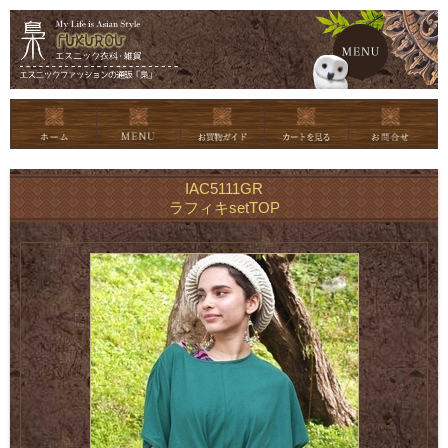
メイン
IAC5111GR
ラフィキsetTOP