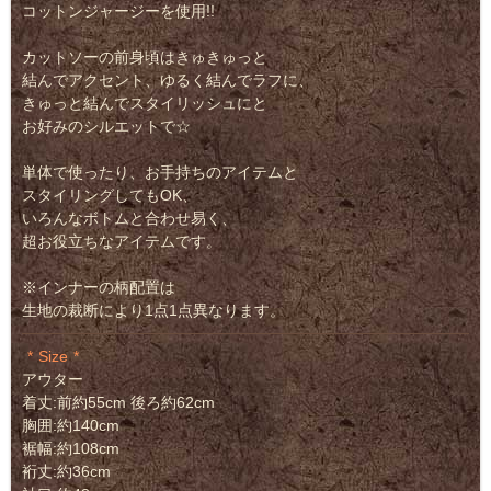
コットンジャージーを使用!!
カットソーの前身頃はきゅきゅっと
結んでアクセント、ゆるく結んでラフに、
きゅっと結んでスタイリッシュにと
お好みのシルエットで☆
単体で使ったり、お手持ちのアイテムと
スタイリングしてもOK、
いろんなボトムと合わせ易く、
超お役立ちなアイテムです。
※インナーの柄配置は
生地の裁断により1点1点異なります。
Size
アウター
着丈:前約55cm 後ろ約62cm
胸囲:約140cm
裾幅:約108cm
裄丈:約36cm