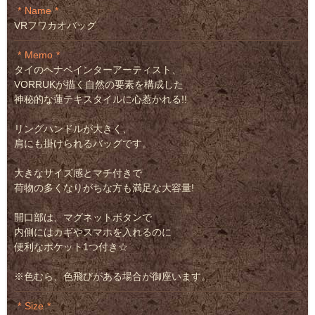
Name
VRフワカオバッグ
Memo
タイのヘナペインターアーティスト、
VORRUKが描く自然の要素を構成した
神秘的な蓮テキスタイルに心惹かれる!!
リングハンドルが大きく、
肩にも掛けられるバッグです。
大きなサイズ感とマチ付きで
荷物の多くなりがちな方も満足な大容量!
開口部は、マグネットボタンで
内側にはカギやスマホを入れるのに
便利なポケット1つ付き☆
※色むら、色飛びがある場合が御座います。
Size