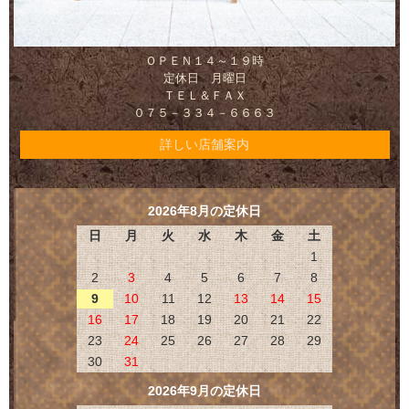
ＯＰＥＮ１４～１９時
定休日 月曜日
ＴＥＬ＆ＦＡＸ
０７５－３３４－６６６３
詳しい店舗案内
2026年8月の定休日
日
月
火
水
木
金
土
1
2
3
4
5
6
7
8
9
10
11
12
13
14
15
16
17
18
19
20
21
22
23
24
25
26
27
28
29
30
31
2026年9月の定休日