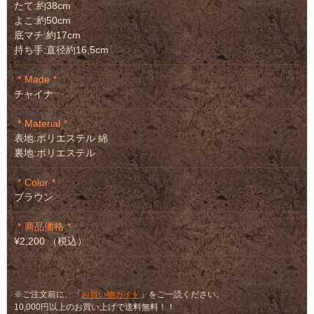
たて:約38cm
よこ:約50cm
底マチ:約17cm
持ち手:直径約16,5cm
Made
チャイナ
Material
表地:ポリエステル 綿
裏地:ポリエステル
Color
ブラウン
商品価格
¥2,200 （税込）
※ご注文前に、「
お買い物ガイド
」をご一読ください。
10,000円以上のお買い上げで送料無料！！