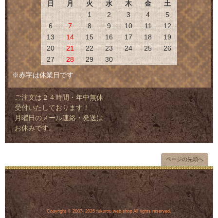
日
月
火
水
木
金
土
1
2
3
4
5
6
7
8
9
10
11
12
13
14
15
16
17
18
19
20
21
22
23
24
25
26
27
28
29
30
※赤字は休業日です
ご注文は２４時間・年中無休
受付いたしております！
月曜日のメール連絡・発送は
お休みです。
ページの先頭へ
Copyright © 2007- 2026 fukurou web shop All rights reserved.