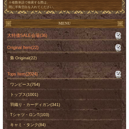
※複数単語で検索する際は、
間に半角空白を入れてください。
MENU
大特価SALE会場(36)
Original Item(22)
梟 Original(22)
Tops Item(2024)
ワンピース(754)
トップス(1001)
羽織り・カーディガン(341)
Tシャツ・ロンT(103)
キャミ・タンク(84)