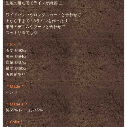
生地の落ち感でラインが綺麗に。
ワイドパンツやロングスカートと合わせて
上から下までのAラインを作ったり
細身のデニムやブーツと合わせて
スッキリ着ても◎
Size
着丈:約92cm
胸囲:約94cm
肩幅:約37cm
袖丈:約60cm
★伸縮あり
Made
インド
Material
綿55% レーヨン45%
Color