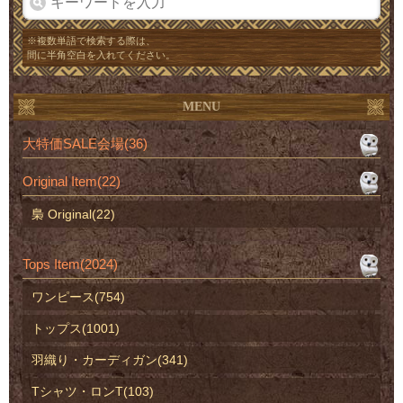
※複数単語で検索する際は、
間に半角空白を入れてください。
MENU
大特価SALE会場(36)
Original Item(22)
梟 Original(22)
Tops Item(2024)
ワンピース(754)
トップス(1001)
羽織り・カーディガン(341)
Tシャツ・ロンT(103)