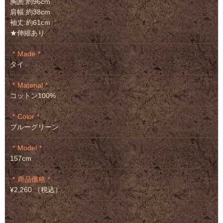
胸囲:約96cm
肩幅:約38cm
袖丈:約61cm
★伸縮あり
Made
タイ
Material
コットン100%
Color
ブルーグリーン
Model
157cm
商品価格
¥2,260 （税込）