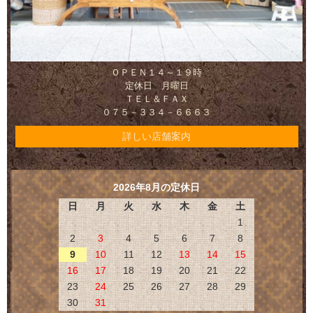
ＯＰＥＮ１４～１９時
定休日 月曜日
ＴＥＬ＆ＦＡＸ
０７５－３３４－６６６３
詳しい店舗案内
2026年8月の定休日
日
月
火
水
木
金
土
1
2
3
4
5
6
7
8
9
10
11
12
13
14
15
16
17
18
19
20
21
22
23
24
25
26
27
28
29
30
31