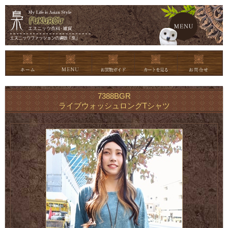
メイン
7388BGR
ライブウォッシュロングTシャツ