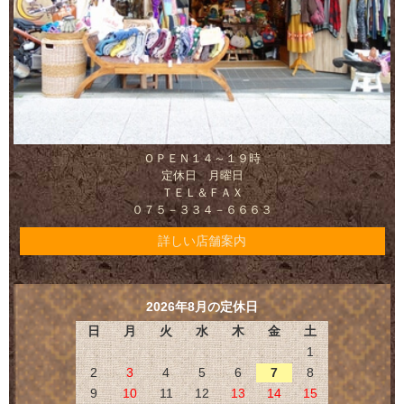
ＯＰＥＮ１４～１９時
定休日 月曜日
ＴＥＬ＆ＦＡＸ
０７５－３３４－６６６３
詳しい店舗案内
2026年8月の定休日
日
月
火
水
木
金
土
1
2
3
4
5
6
7
8
9
10
11
12
13
14
15