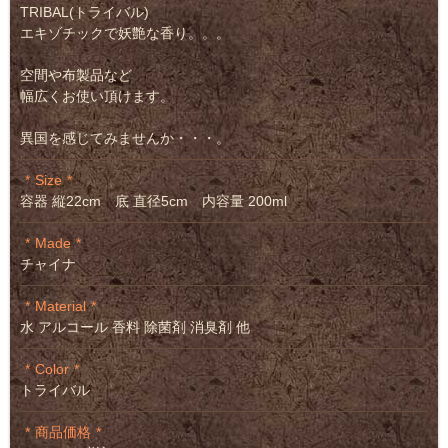
TRIBAL(トライバル)
エキゾチックで妖艶な香り。。。
空間や布製品など
幅広くお使い頂けます。
異国を感じてみませんか・・・。
Size
容器 縦22cm 底 直径5cm 内容量 200ml
Made
チャイナ
Material
水 アルコール 香料 除菌剤 消臭剤 他
Color
トライバル
商品価格